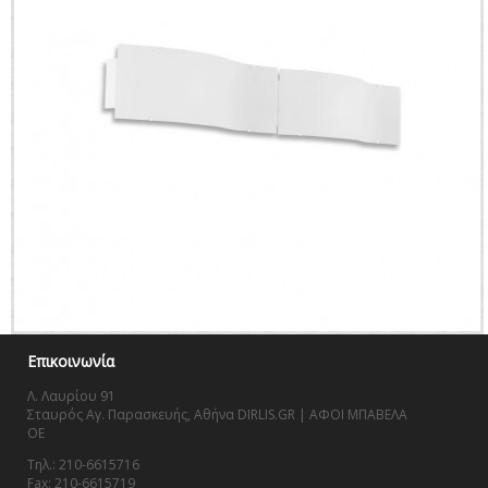
Επικοινωνία
Λ. Λαυρίου 91
Σταυρός Αγ. Παρασκευής, Αθήνα DIRLIS.GR | ΑΦΟΙ ΜΠΑΒΕΛΑ
OE
Τηλ.: 210-6615716
Fax: 210-6615719