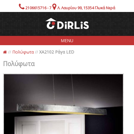
2106615716 - 7
Λ. Λαυρίου 99, 15354 Γλυκά Νερά
MENU
//
Πολύφωτα
//
ΧΑ2102 Ράγα LED
Εταιρία
Πολύφωτα
Προιόντα
Showroom!
Προσφορές
Ενημέρωση
Επικοινωνία