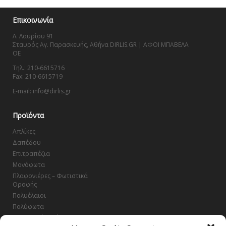
Επικοινωνία
Λ. Λαυρίου 91
Σταυρός Αγ. Παρασκευής, Αθήνα DIRLIS.GR | ΑΦΟΙ ΜΠΑΒΕΛΑ
OE
Τηλ.: 210-6615716
Fax: 210-6615719
E-mail: info@dirlis.gr
Προϊόντα
Απλίκες
Δαπέδου
Επιτραπέζια
Μονόφωτα
Πλαφονιέρες – Φωτιστικά
Οροφής
Πολυέλαιοι
Πολύφωτα
Φωτιστικά Μπάνιου