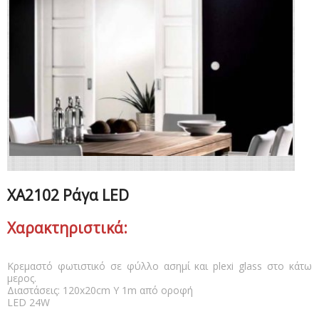
ΧΑ2102 Ράγα LED
Χαρακτηριστικά:
Κρεμαστό φωτιστικό σε φύλλο ασημί και plexi glass στο κάτω
μερος.
Διαστάσεις: 120x20cm Υ 1m από οροφή
LED 24W