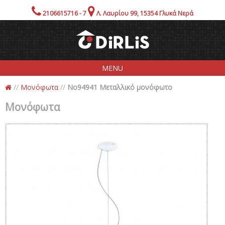
2106615716 - 7
Λ. Λαυρίου 99, 15354 Γλυκά Νερά
MENU
//
Μονόφωτα
//
No94941 Μεταλλικό μονόφωτο
Εταιρία
Μονόφωτα
Προιόντα
Showroom!
Προσφορές
Ενημέρωση
Επικοινωνία