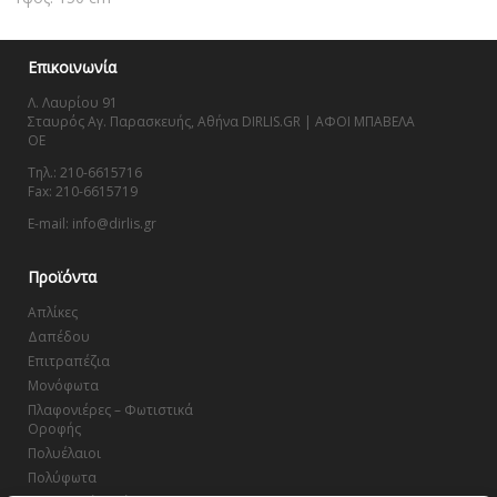
Επικοινωνία
Λ. Λαυρίου 91
Σταυρός Αγ. Παρασκευής, Αθήνα DIRLIS.GR | ΑΦΟΙ ΜΠΑΒΕΛΑ
OE
Τηλ.: 210-6615716
Fax: 210-6615719
E-mail: info@dirlis.gr
Προϊόντα
Απλίκες
Δαπέδου
Επιτραπέζια
Μονόφωτα
Πλαφονιέρες – Φωτιστικά
Οροφής
Πολυέλαιοι
Πολύφωτα