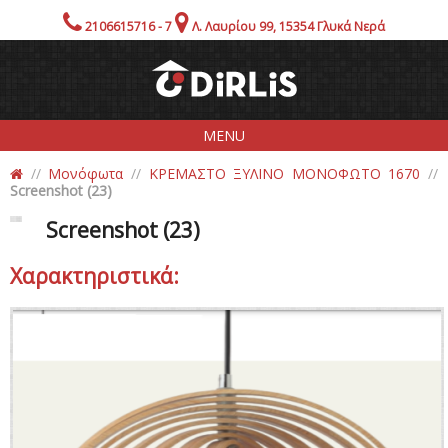
2106615716 - 7
Λ. Λαυρίου 99, 15354 Γλυκά Νερά
MENU
//
Μονόφωτα
//
ΚΡΕΜΑΣΤΟ ΞΥΛΙΝΟ ΜΟΝΟΦΩΤΟ 1670
//
Screenshot (23)
Εταιρία
Προιόντα
Screenshot (23)
Showroom!
Χαρακτηριστικά:
Προσφορές
Ενημέρωση
Επικοινωνία