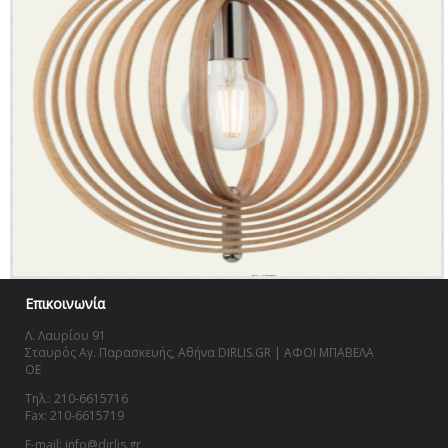
Επικοινωνία
Λ. Λαυρίου 91
Σταυρός Αγ. Παρασκευής, Αθήνα DIRLIS.GR | ΑΦΟΙ ΜΠΑΒΕΛΑ
OE
Τηλ.: 210-6615716
Fax: 210-6615719
E-mail: info@dirlis.gr