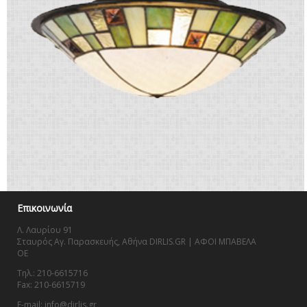
Επικοινωνία
Λ. Λαυρίου 91
Σταυρός Αγ. Παρασκευής, Αθήνα DIRLIS.GR | ΑΦΟΙ ΜΠΑΒΕΛΑ
OE
Τηλ.: 210-6615716
Fax: 210-6615719
E-mail: info@dirlis.gr