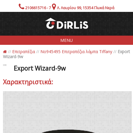
2106615716 - 7
Λ. Λαυρίου 99, 15354 Γλυκά Νερά
MENU
//
Επιτραπέζια
//
No945495 Επιτραπέζια λάμπα Tiffany
//
Export
Wizard-9w
Εταιρία
Προιόντα
Export Wizard-9w
Showroom!
Χαρακτηριστικά:
Προσφορές
Ενημέρωση
Επικοινωνία