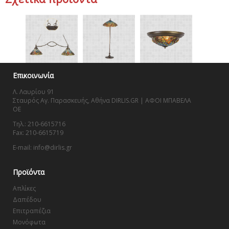
Επικοινωνία
Λ. Λαυρίου 91
Σταυρός Αγ. Παρασκευής, Αθήνα DIRLIS.GR | ΑΦΟΙ ΜΠΑΒΕΛΑ
OE
Τηλ.: 210-6615716
Fax: 210-6615719
E-mail: info@dirlis.gr
Προϊόντα
Απλίκες
Δαπέδου
Επιτραπέζια
Μονόφωτα