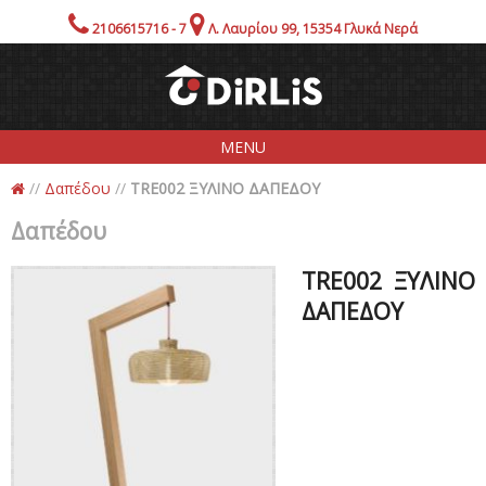
2106615716 - 7
Λ. Λαυρίου 99, 15354 Γλυκά Νερά
MENU
//
Δαπέδου
//
TRE002 ΞΥΛΙΝΟ ΔΑΠΕΔΟΥ
Εταιρία
Δαπέδου
Προιόντα
Showroom!
TRE002 ΞΥΛΙΝΟ
Προσφορές
ΔΑΠΕΔΟΥ
Ενημέρωση
Επικοινωνία